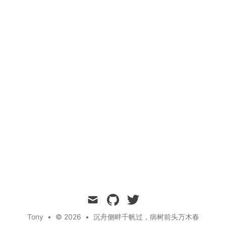
mail
github
twitter
Tony
•
© 2026
•
沉舟侧畔千帆过，病树前头万木春